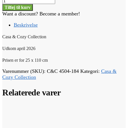
Casa
&
Tilføj til kurv
Cozy
Want a discount? Become a member!
Collection
-
Beskrivelse
#
4504-
Casa & Cozy Collection
184
antal
Udkom april 2026
Prisen er for 25 x 110 cm
Varenummer (SKU):
C&C 4504-184
Kategori:
Casa &
Cozy Collection
Relaterede varer