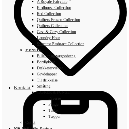
A Royale Fairytale
Birdhouse Collection
Red Collection
Quilters Frozen Collection
Quilters Collection
Casa & Cozy Collection
Laundry Hour
Sweetest Embrace Collection
MØNSTRE
Billeder og vægophæng
Bordløbere
Dækkeservietter
Grydelapper
Til drikkelse
Småting
Kontakt
TASKER & PUNGE
Diverse
Punge
Tasker
Tæpper
Outlet
Mit Quilt My Design