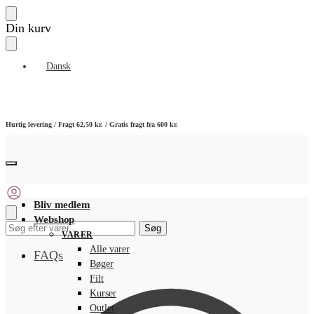
Skip
Skip
Din kurv
to
to
navigation
content
Dansk
Hurtig levering / Fragt 62,50 kr. / Gratis fragt fra 600 kr.
Bliv medlem
Webshop
Søg
Søg
VARER
efter:
Alle varer
FAQs
Bøger
Filt
Kurser
Outlet