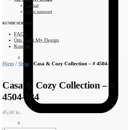
Log ind
Glemt password
KUNDESERVICE
FAQs
Om Quilt My Design
Kontakt
0,00
kr.
0
Hjem
/
Shop
/
Casa & Cozy Collection – # 4504-184
Casa & Cozy Collection – #
4504-184
45,00
kr.
0,00
kr.
0