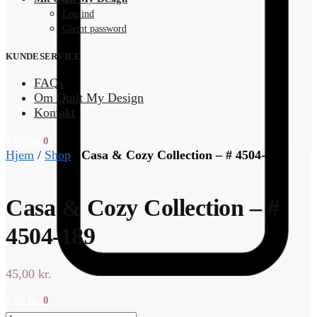
Log ind
Glemt password
KUNDESERVICE
FAQs
Om Quilt My Design
Kontakt
0,00
kr.
0
Hjem
/
Shop
/
Casa & Cozy Collection – # 4504-189
Casa & Cozy Collection – #
4504-189
45,00
kr.
0,00
kr.
0