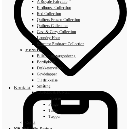
A Royale Fairytale
Birdhouse Collection
Red Collection
Quilters Frozen Collection
Quilters Collection
Casa & Cozy Collection
Laundry Hour
Sweetest Embrace Collection
MØNSTRE
Billeder og vægophæng
Bordløbere
Dækkeservietter
Grydelapper
Til drikkelse
Småting
Kontakt
TASKER & PUNGE
Diverse
Punge
Tasker
Tæpper
Outlet
Mit Quilt My Design