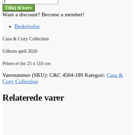
Casa
&
Tilføj til kurv
Cozy
Want a discount? Become a member!
Collection
-
Beskrivelse
#
4504-
Casa & Cozy Collection
189
antal
Udkom april 2026
Prisen er for 25 x 110 cm
Varenummer (SKU):
C&C 4504-189
Kategori:
Casa &
Cozy Collection
Relaterede varer