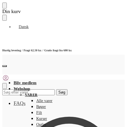
Skip
Skip
Din kurv
to
to
navigation
content
Dansk
Hurtig levering / Fragt 62,50 kr. / Gratis fragt fra 600 kr.
Bliv medlem
Webshop
Søg
Søg
VARER
efter:
Alle varer
FAQs
Bøger
Filt
Kurser
Outlet