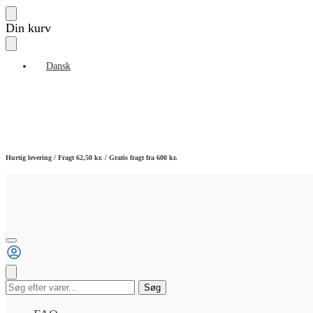
Skip
Skip
Din kurv
to
to
navigation
content
Dansk
Hurtig levering / Fragt 62,50 kr. / Gratis fragt fra 600 kr.
Søg
Søg
efter: