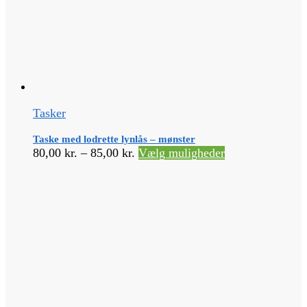
Tasker
Taske med lodrette lynlås – mønster
Prisinterval:
Dette
80,00
kr.
–
85,00
kr.
Vælg muligheder
80,00 kr.
vare
til
har
85,00 kr.
flere
varianter.
Mulighederne
kan
vælges
på
varesiden