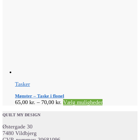
Tasker
Mønster – Taske i flonel
Prisinterval:
Dette
65,00
kr.
–
70,00
kr.
Vælg muligheder
65,00 kr.
vare
til
har
QUILT MY DESIGN
70,00 kr.
flere
Østergade 30
varianter.
7480 Vildbjerg
Mulighederne
CVR-nummer: 30681096