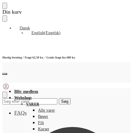
Skip
Skip
Din kurv
to
to
navigation
content
Dansk
English
(
Engelsk
)
Hurtig levering / Fragt 62,50 kr. / Gratis fragt fra 600 kr.
Bliv medlem
Webshop
Søg
Søg
VARER
efter:
Alle varer
FAQs
Bøger
Filt
Kurser