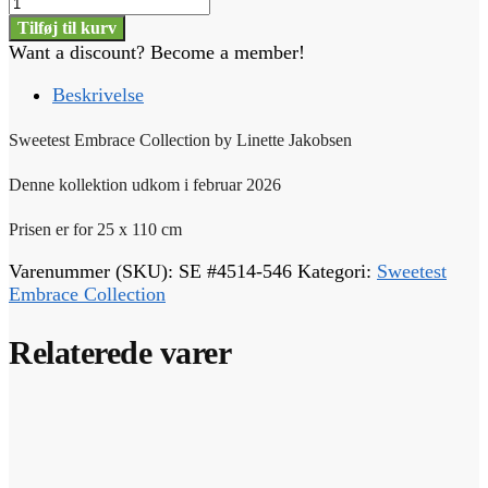
Sweetest
Embrace
Tilføj til kurv
-
Want a discount? Become a member!
#
4514-
Beskrivelse
546
antal
Sweetest Embrace Collection by Linette Jakobsen
Denne kollektion udkom i februar 2026
Prisen er for 25 x 110 cm
Varenummer (SKU):
SE #4514-546
Kategori:
Sweetest
Embrace Collection
Relaterede varer