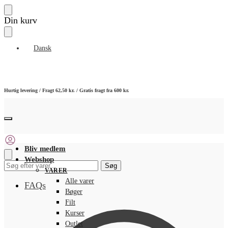
Skip
Skip
Din kurv
to
to
navigation
content
Dansk
Hurtig levering / Fragt 62,50 kr. / Gratis fragt fra 600 kr.
Bliv medlem
Webshop
Søg
Søg
VARER
efter:
Alle varer
FAQs
Bøger
Filt
Kurser
Outlet