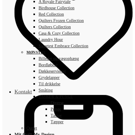
A Royale Fairytale
Birdhouse Collection
Red Collection
Quilters Frozen Collection
Quilters Collection
Casa & Cozy Collection
Laundry Hour
Sweetest Embrace Collection
MØNSTRE
Billeder og vægophæng
Bordløbere
Dækkeservietter
Grydelapper
Til drikkelse
Småting
Kontakt
TASKER & PUNGE
Diverse
Punge
Tasker
Tæpper
Outlet
Mit Quilt My Design