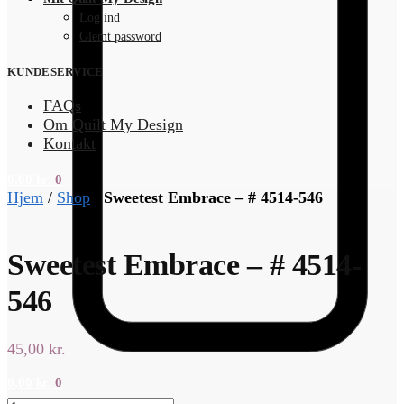
Log ind
Glemt password
KUNDESERVICE
FAQs
Om Quilt My Design
Kontakt
0,00
kr.
0
Hjem
/
Shop
/
Sweetest Embrace – # 4514-546
Sweetest Embrace – # 4514-
546
45,00
kr.
0,00
kr.
0