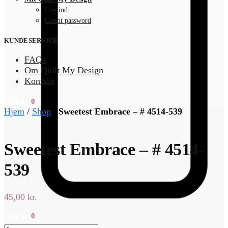
Log ind
Glemt password
KUNDESERVICE
FAQs
Om Quilt My Design
Kontakt
0,00
kr.
0
Hjem
/
Shop
/
Sweetest Embrace – # 4514-539
Sweetest Embrace – # 4514-
539
45,00
kr.
0,00
kr.
0