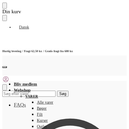
Skip
Skip
Din kurv
to
to
navigation
content
Dansk
Hurtig levering / Fragt 62,50 kr. / Gratis fragt fra 600 kr.
Bliv medlem
Webshop
Søg
Søg
VARER
efter:
Alle varer
FAQs
Bøger
Filt
Kurser
Outlet