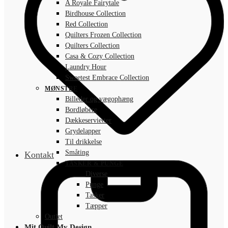
A Royale Fairytale
Birdhouse Collection
Red Collection
Quilters Frozen Collection
Quilters Collection
Casa & Cozy Collection
Laundry Hour
Sweetest Embrace Collection
MØNSTRE
Billeder og vægophæng
Bordløbere
Dækkeservietter
Grydelapper
Til drikkelse
Småting
Kontakt
TASKER & PUNGE
Diverse
Punge
Tasker
Tæpper
Outlet
Mit Quilt My Design