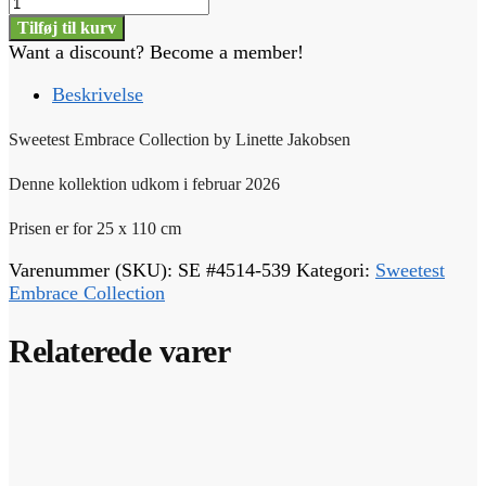
Sweetest
Embrace
Tilføj til kurv
-
Want a discount? Become a member!
#
4514-
Beskrivelse
539
antal
Sweetest Embrace Collection by Linette Jakobsen
Denne kollektion udkom i februar 2026
Prisen er for 25 x 110 cm
Varenummer (SKU):
SE #4514-539
Kategori:
Sweetest
Embrace Collection
Relaterede varer