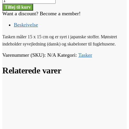
-
Tilføj til kurv
Sort/lilla
Want a discount? Become a member!
træftaske
antal
Beskrivelse
Tasken måler 15 x 15 cm og er syet i japanske stoffer. Mønstret
indeholder syvejledning (dansk) og skabeloner til fuglehusene.
Varenummer (SKU):
N/A
Kategori:
Tasker
Relaterede varer