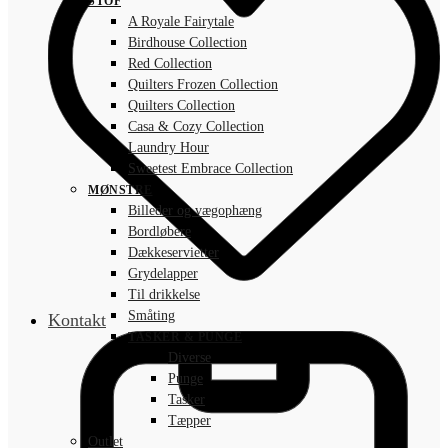
STOF
A Royale Fairytale
Birdhouse Collection
Red Collection
Quilters Frozen Collection
Quilters Collection
Casa & Cozy Collection
Laundry Hour
Sweetest Embrace Collection
MØNSTRE
Billeder og vægophæng
Bordløbere
Dækkeservietter
Grydelapper
Til drikkelse
Småting
Kontakt
TASKER & PUNGE
Diverse
Punge
Tasker
Tæpper
Outlet