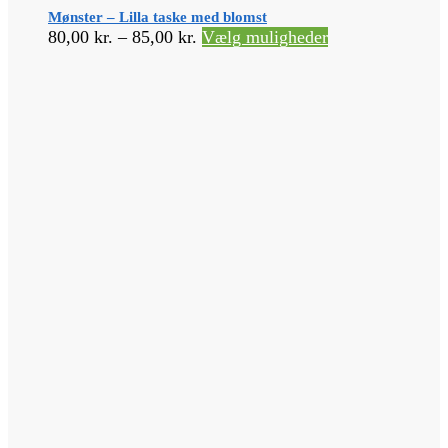
Mønster – Lilla taske med blomst
Prisinterval:
Dette
80,00
kr.
–
85,00
kr.
Vælg muligheder
80,00 kr.
vare
til
har
85,00 kr.
flere
varianter.
Mulighederne
kan
vælges
på
varesiden