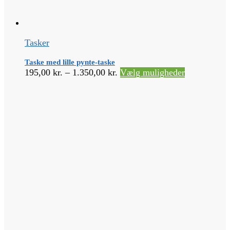
Tasker
Taske med lille pynte-taske
Prisinterval:
Dette
195,00
kr.
–
1.350,00
kr.
Vælg muligheder
195,00 kr.
vare
til
har
1.350,00 kr.
flere
varianter.
Muligheder
kan
vælges
på
varesiden