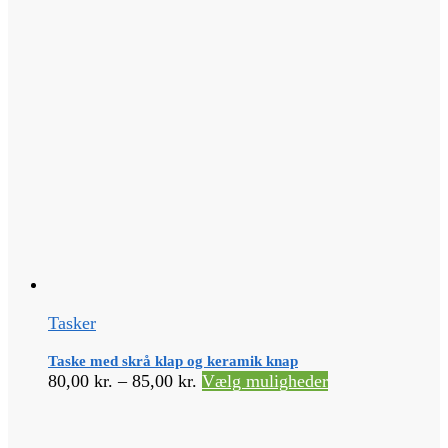
Tasker
Taske med skrå klap og keramik knap
Prisinterval:
Dette
80,00
kr.
–
85,00
kr.
Vælg muligheder
80,00 kr.
vare
til
har
85,00 kr.
flere