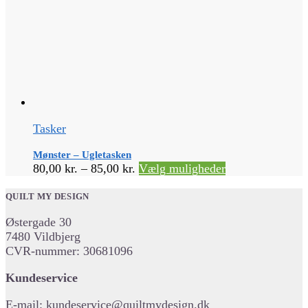
Tasker
Mønster – Ugletasken
Prisinterval:
Dette
80,00
kr.
–
85,00
kr.
Vælg muligheder
80,00 kr.
vare
til
har
QUILT MY DESIGN
85,00 kr.
flere
Østergade 30
varianter.
7480 Vildbjerg
Mulighederne
CVR-nummer: 30681096
kan
vælges
Kundeservice
på
varesiden
E-mail:
kundeservice@quiltmydesign.dk