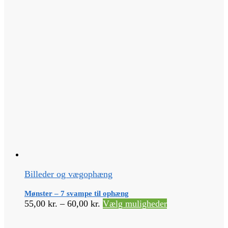
på
varesiden
Billeder og vægophæng
Mønster – 7 svampe til ophæng
Prisinterval:
Dette
55,00
kr.
–
60,00
kr.
Vælg muligheder
55,00 kr.
vare
til
har