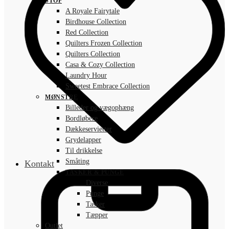
STOF
A Royale Fairytale
Birdhouse Collection
Red Collection
Quilters Frozen Collection
Quilters Collection
Casa & Cozy Collection
Laundry Hour
Sweetest Embrace Collection
MØNSTRE
Billeder og vægophæng
Bordløbere
Dækkeservietter
Grydelapper
Til drikkelse
Småting
Kontakt
TASKER & PUNGE
Diverse
Punge
Tasker
Tæpper
Outlet