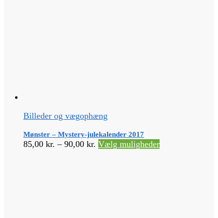
Billeder og vægophæng
Mønster – Mystery-julekalender 2017
Prisinterval:
Dette
85,00
kr.
–
90,00
kr.
Vælg muligheder
85,00 kr.
vare
til
har
90,00 kr.
flere
varianter.
Mulighederne
kan
vælges