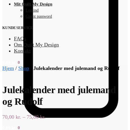
Mit Quilt My Design
Log ind
Glemt password
KUNDESERVICE
FAQs
Om Quilt My Design
Kontakt
0,00
kr.
0
Hjem
/
Shop
/
Julekalender med julemand og Rudolf
Julekalender med julemand
og Rudolf
Prisinterval:
70,00
kr.
–
75,00
kr.
70,00 kr.
0,00
kr.
0
til