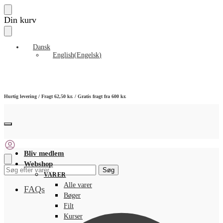
Skip
Skip
Din kurv
to
to
navigation
content
Dansk
English
(
Engelsk
)
Hurtig levering / Fragt 62,50 kr. / Gratis fragt fra 600 kr.
Bliv medlem
Webshop
Søg
Søg
VARER
efter:
Alle varer
FAQs
Bøger
Filt
Kurser