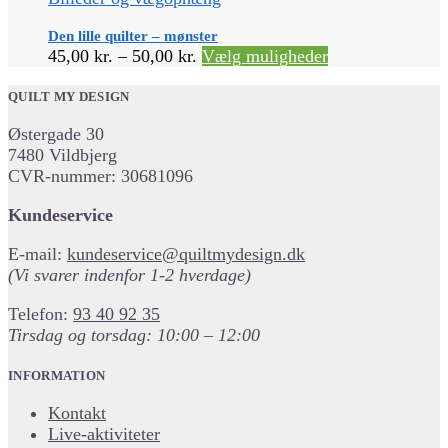
Den lille quilter – mønster
Prisinterval:
Dette
45,00
kr.
–
50,00
kr.
Vælg muligheder
45,00 kr.
vare
til
har
QUILT MY DESIGN
50,00 kr.
flere
Østergade 30
varianter.
7480 Vildbjerg
Mulighederne
CVR-nummer: 30681096
kan
vælges
Kundeservice
på
varesiden
E-mail:
kundeservice@quiltmydesign.dk
(Vi svarer indenfor 1-2 hverdage)
Telefon:
93 40 92 35
Tirsdag og torsdag: 10:00 – 12:00
INFORMATION
Kontakt
Live-aktiviteter