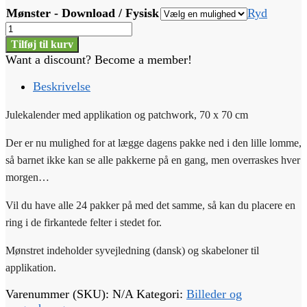
75,00 kr.
Mønster - Download / Fysisk
Ryd
Julekalender
med
Tilføj til kurv
julemand
Want a discount? Become a member!
og
Rudolf
Beskrivelse
antal
Julekalender med applikation og patchwork, 70 x 70 cm
Der er nu mulighed for at lægge dagens pakke ned i den lille lomme,
så barnet ikke kan se alle pakkerne på en gang, men overraskes hver
morgen…
Vil du have alle 24 pakker på med det samme, så kan du placere en
ring i de firkantede felter i stedet for.
Mønstret indeholder syvejledning (dansk) og skabeloner til
applikation.
Varenummer (SKU):
N/A
Kategori:
Billeder og