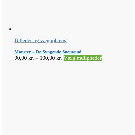
Billeder og vægophæng
Mønster – De Syngende Snemænd
Prisinterval:
Dette
90,00
kr.
–
100,00
kr.
Vælg muligheder
90,00 kr.
vare
til
har
100,00 kr.
flere
varianter.
Mulighederne
kan
vælges
på
varesiden