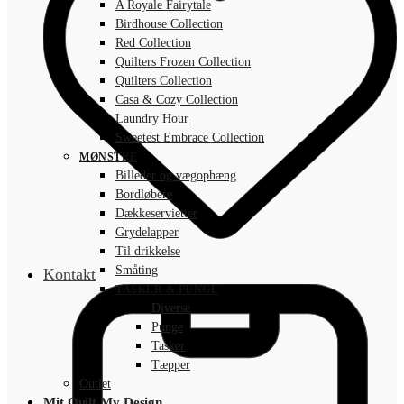
A Royale Fairytale
Birdhouse Collection
Red Collection
Quilters Frozen Collection
Quilters Collection
Casa & Cozy Collection
Laundry Hour
Sweetest Embrace Collection
MØNSTRE
Billeder og vægophæng
Bordløbere
Dækkeservietter
Grydelapper
Til drikkelse
Småting
Kontakt
TASKER & PUNGE
Diverse
Punge
Tasker
Tæpper
Outlet
Mit Quilt My Design