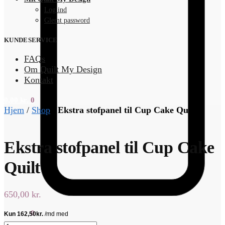
Log ind
Glemt password
KUNDESERVICE
FAQs
Om Quilt My Design
Kontakt
0,00
kr.
0
Hjem
/
Shop
/
Ekstra stofpanel til Cup Cake Quilt
Ekstra stofpanel til Cup Cake
Quilt
650,00
kr.
0,00
kr.
0