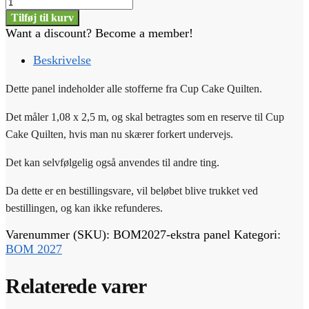
Ekstra
stofpanel
Tilføj til kurv
til
Want a discount? Become a member!
Cup
Cake
Beskrivelse
Quilt
antal
Dette panel indeholder alle stofferne fra Cup Cake Quilten.
Det måler 1,08 x 2,5 m, og skal betragtes som en reserve til Cup
Cake Quilten, hvis man nu skærer forkert undervejs.
Det kan selvfølgelig også anvendes til andre ting.
Da dette er en bestillingsvare, vil beløbet blive trukket ved
bestillingen, og kan ikke refunderes.
Varenummer (SKU):
BOM2027-ekstra panel
Kategori:
BOM 2027
Relaterede varer