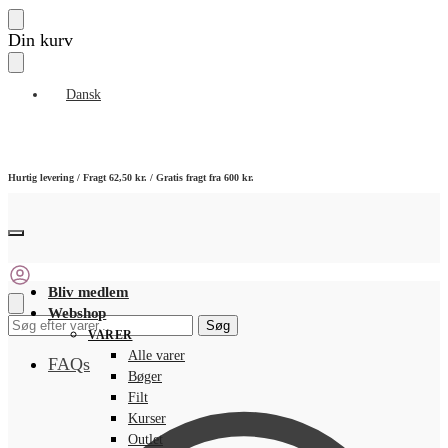
Skip
Skip
Din kurv
to
to
navigation
content
Dansk
Hurtig levering / Fragt 62,50 kr. / Gratis fragt fra 600 kr.
Bliv medlem
Webshop
Søg
Søg
VARER
efter:
Alle varer
FAQs
Bøger
Filt
Kurser
Outlet