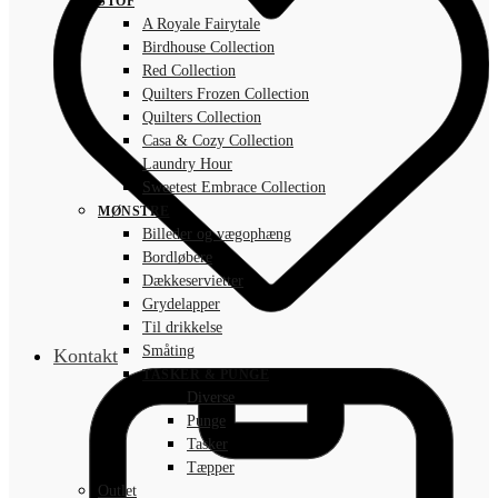
STOF
A Royale Fairytale
Birdhouse Collection
Red Collection
Quilters Frozen Collection
Quilters Collection
Casa & Cozy Collection
Laundry Hour
Sweetest Embrace Collection
MØNSTRE
Billeder og vægophæng
Bordløbere
Dækkeservietter
Grydelapper
Til drikkelse
Småting
Kontakt
TASKER & PUNGE
Diverse
Punge
Tasker
Tæpper
Outlet