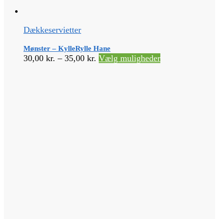
Dækkeservietter
Mønster – KylleRylle Hane
Prisinterval:
Dette
30,00
kr.
–
35,00
kr.
Vælg muligheder
30,00 kr.
vare
til
har
35,00 kr.
flere
varianter.
Mulighederne
kan
vælges
på
varesiden