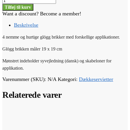
glögg
Tilføj til kurv
brikker
Want a discount? Become a member!
i
rød
Beskrivelse
antal
4 nemme og hurtige glögg brikker med forskellige applikationer.
Glögg brikken måler 19 x 19 cm
Mønstret indeholder syvejledning (dansk) og skabeloner for
applikation.
Varenummer (SKU):
N/A
Kategori:
Dækkeservietter
Relaterede varer