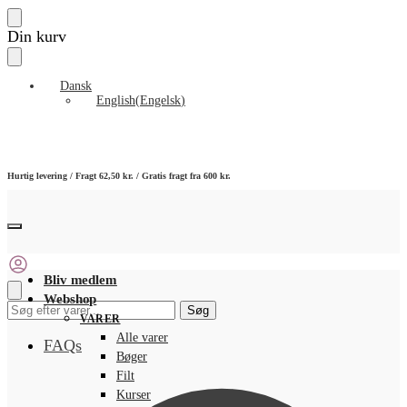
Skip
Skip
Din kurv
to
to
navigation
content
Dansk
English
(
Engelsk
)
Hurtig levering / Fragt 62,50 kr. / Gratis fragt fra 600 kr.
Bliv medlem
Webshop
Søg
Søg
VARER
efter:
Alle varer
FAQs
Bøger
Filt
Kurser