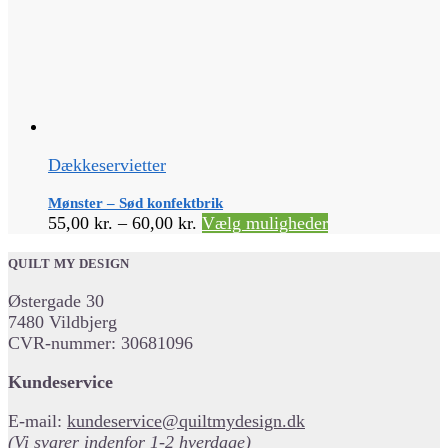
Dækkeservietter
Mønster – Sød konfektbrik
Prisinterval:
Dette
55,00
kr.
–
60,00
kr.
Vælg muligheder
55,00 kr.
vare
til
har
QUILT MY DESIGN
60,00 kr.
flere
Østergade 30
varianter.
7480 Vildbjerg
Mulighederne
CVR-nummer: 30681096
kan
vælges
Kundeservice
på
varesiden
E-mail:
kundeservice@quiltmydesign.dk
(Vi svarer indenfor 1-2 hverdage)