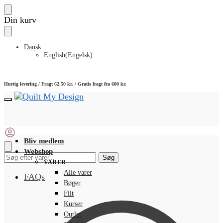
Skip
Skip
Din kurv
to
to
navigation
content
Dansk
English
(
Engelsk
)
Hurtig levering / Fragt 62,50 kr. / Gratis fragt fra 600 kr.
Bliv medlem
Webshop
Søg
Søg
VARER
efter:
Alle varer
FAQs
Bøger
Filt
Kurser
Outlet