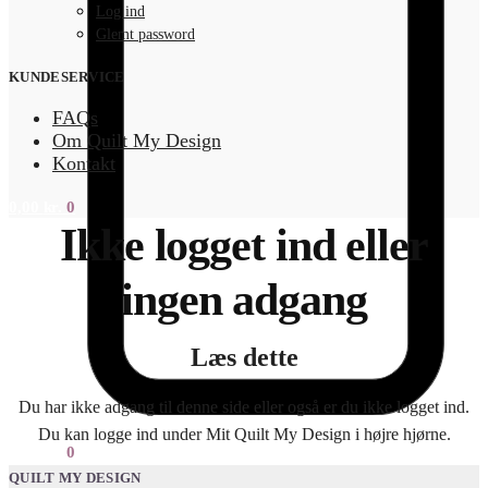
Log ind
Glemt password
KUNDESERVICE
FAQs
Om Quilt My Design
Kontakt
0,00
kr.
0
Ikke logget ind eller
ingen adgang
Læs dette
Du har ikke adgang til denne side eller også er du ikke logget ind.
Du kan logge ind under Mit Quilt My Design i højre hjørne.
0,00
kr.
0
QUILT MY DESIGN