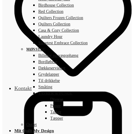
Birdhouse Collection
Red Collection
Quilters Frozen Collection
Quilters Collection
Casa & Cozy Collection
Laundry Hour
Sweetest Embrace Collection
MØNSTRE
Billeder og vægophæng
Bordløbere
Dækkeservietter
Grydelapper
Til drikkelse
Småting
Kontakt
TASKER & PUNGE
Diverse
Punge
Tasker
Tæpper
Outlet
Mit Quilt My Design